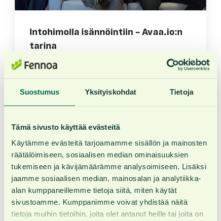
Intohimolla isännöintiin - Avaa.io:n
tarina
8.7.2026 15.38
Suostumus
Yksityiskohdat
Tietoja
Tämä sivusto käyttää evästeitä
Käytämme evästeitä tarjoamamme sisällön ja mainosten
räätälöimiseen, sosiaalisen median ominaisuuksien
Haluatko sinäkin heittää harteiltasi
tukemiseen ja kävijämäärämme analysoimiseen. Lisäksi
manuaalisia työvaiheita?
jaamme sosiaalisen median, mainosalan ja analytiikka-
alan kumppaneillemme tietoja siitä, miten käytät
Kurkataan yhdessä miten Fennoa auttaisi!
sivustoamme. Kumppanimme voivat yhdistää näitä
tietoja muihin tietoihin, joita olet antanut heille tai joita on