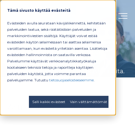
Tämä sivusto käyttää evästeitä
Blogi
Evästeiden avulla seurataan kävijäliikennettä, kehitetään
palveluiden laatua, sekä räätälöidään palveluiden ja
markkinointiviestien sisältöjä. Käyttäjät voivat estää
Avaa.io isännöintijärjestelmään ja
evästeiden käytön selaimessaan tai asettaa selaimensa
varoittamaan, kun evästeitä yritetään asentaa. Lisätietoja
TarmoPro huoltoyhtiön
evästeiden hallinnoinnista on saatavilla verkossa.
toiminnanohjaukseen
Palvelumme käyttävät verkkoanalytiikkatyökaluja
kootakseen teknisiä tietoja ja raportteja käyttäjien
liittyviä artikkeleita ja asiakastarinoita.
palveluiden käytöstä, jotta voimme parantaa
palvelujamme. Tutustu
tietosuojaselosteeseemme
.
Salli kaikki evästeet
Vain välttämättömät
Artikkelit ja asiakastarinat