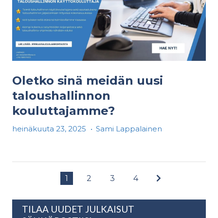
Oletko sinä meidän uusi
taloushallinnon
kouluttajamme?
heinäkuuta 23, 2025
•
Sami Lappalainen
1
2
3
4
TILAA UUDET JULKAISUT