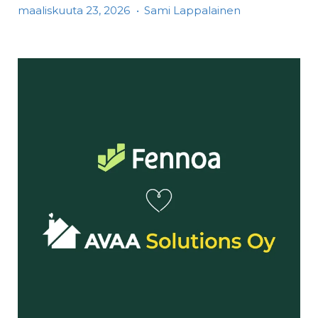
maaliskuuta 23, 2026
•
Sami Lappalainen